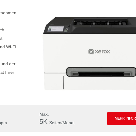
ernehmen
ich
t.
nd Wi-Fi
 und der
ät Ihrer
Max.
MEHR INFO
5K
ppm
Seiten/Monat