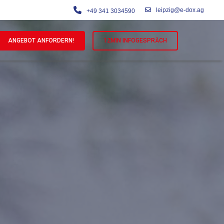
leipzig@e-dox.ag
+49 341 3034590
ANGEBOT ANFORDERN!
12MIN INFOGESPRÄCH