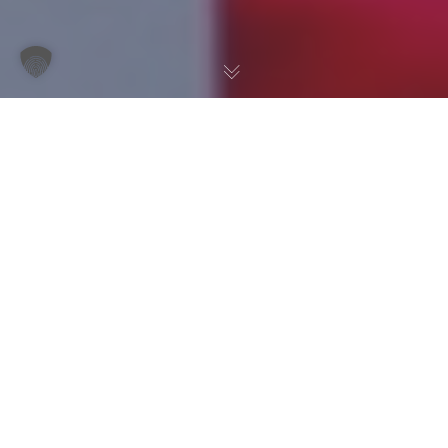
Erweiterte Filter
Produktions- &
Digitaldrucksyste
me