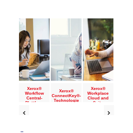
Xerox®
Xerox®
Xerox®
Workflow
Workplace
ConnectKey®-
Central-
Cloud and
Technologie
Plattform
Suite